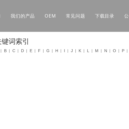
们
我们的产品
OEM
常见问题
下载目录
公
关键词索引
B
C
D
E
F
G
H
I
J
K
L
M
N
O
P