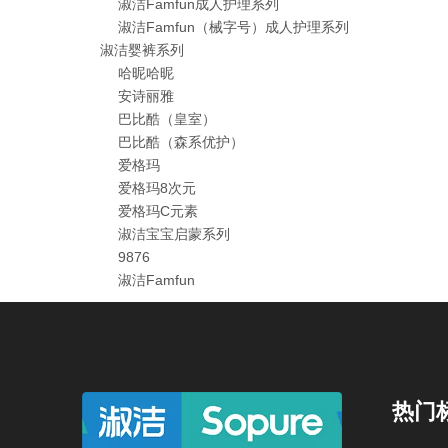
淑洁Famfun成人护理系列
淑洁Famfun（械字号）成人护理系列
淑洁婴裤系列
哈昵哈昵
安诗丽雅
巴比酷（皇室）
巴比酷（森系优护）
爱格玛
爱格玛8次元
爱格玛C元素
淑洁宝宝启蒙系列
9876
淑洁Famfun
热门